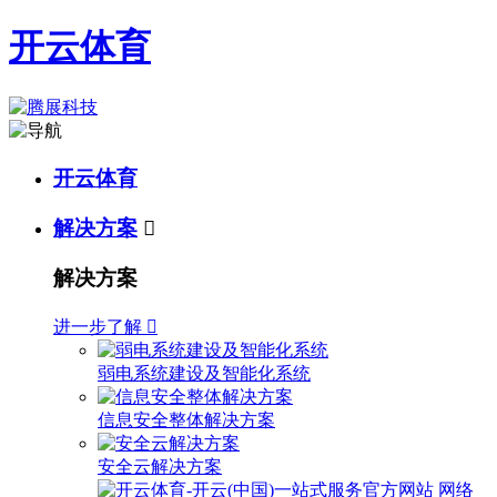
开云体育
开云体育
解决方案

解决方案
进一步了解

弱电系统建设及智能化系统
信息安全整体解决方案
安全云解决方案