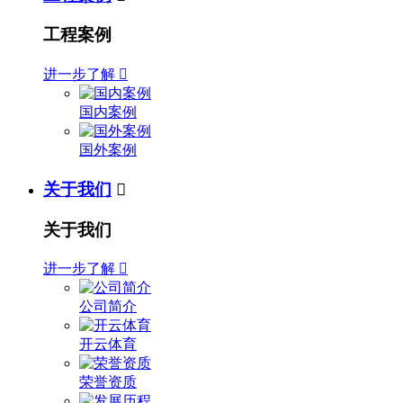
工程案例
进一步了解

国内案例
国外案例
关于我们

关于我们
进一步了解

公司简介
开云体育
荣誉资质