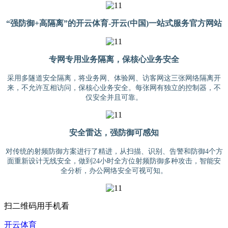
“强防御+高隔离”的开云体育-开云(中国)一站式服务官方网站
专网专用业务隔离，保核心业务安全
采用多隧道安全隔离，将业务网、体验网、访客网这三张网络隔离开
来，不允许互相访问，保核心业务安全。每张网有独立的控制器，不
仅安全并且可靠。
安全雷达，强防御可感知
对传统的射频防御方案进行了精进，从扫描、识别、告警和防御4个方
面重新设计无线安全，做到24小时全方位射频防御多种攻击，智能安
全分析，办公网络安全可视可知。
扫二维码用手机看
开云体育